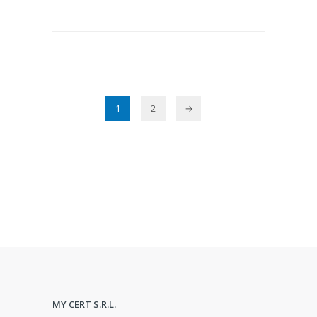
1
2
→
MY CERT S.R.L.