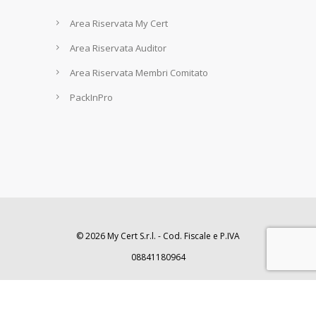
Area Riservata My Cert
Area Riservata Auditor
Area Riservata Membri Comitato
PackInPro
© 2026 My Cert S.r.l. - Cod. Fiscale e P.IVA
08841180964
Privacy
|
Cookies